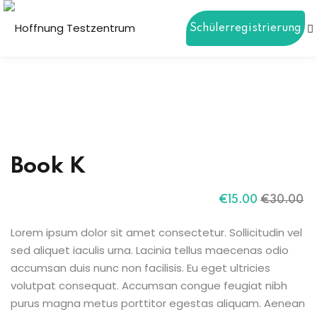
Schülerregistrierung
Sign in
Sign up
Sign in
Don’t have an account?
Sign up
ierung
Book K
€
15
.00
€
30
.00
Lorem ipsum dolor sit amet consectetur. Sollicitudin vel
Lost your password?
Remember me
sed aliquet iaculis urna. Lacinia tellus maecenas odio
accumsan duis nunc non facilisis. Eu eget ultricies
volutpat consequat. Accumsan congue feugiat nibh
purus magna metus porttitor egestas aliquam. Aenean