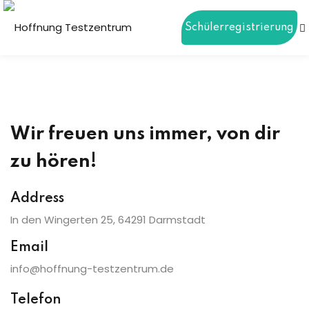
Schülerregistrierung
Sign in
Sign up
Sign in
Don’t have an account?
Sign up
Wir freuen uns immer, von dir
ierung
zu hören!
gen
Address
In den Wingerten 25, 64291 Darmstadt
Lost your password?
Remember me
Email
info@hoffnung-testzentrum.de
Telefon