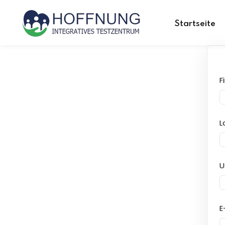
Startseite
F
L
U
E