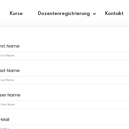
Kurse
Dozentenregistrierung
Kontakt
irst Name
Sign in
Sign up
ast Name
Sign in
Don’t have an account?
Sign up
ser Name
-Mail