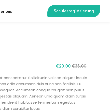
Schülerregistrierung
er uns
Original
Current
€
20
.00
€
35
.00
price
price
was:
is:
 consectetur. Sollicitudin vel sed aliquet iaculis
€35.00.
€20.00.
nas odio accumsan duis nunc non facilisis. Eu
consequat. Accumsan congue feugiat nibh purus
gestas aliquam. Aenean urna quam diam turpis
sit hendrerit habitasse fermentum egestas
s diam curabitur lacus.