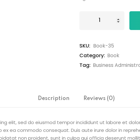
Book
Lost your password?
Remember me
I
quantity
SKU:
Book-35
Category:
Book
Tag:
Business Administr
Sign up
Already have an account?
Sign in
Description
Reviews (0)
ing elit, sed do eiusmod tempor incididunt ut labore et dol
uip ex ea commodo consequat. Duis aute irure dolor in reprehe
pidatat non proident, sunt in culpa qui officia deserunt molli