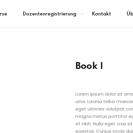
rse
Dozentenregistrierung
Kontakt
Üb
Sign in
Sign up
Book I
Sign in
Don’t have an account?
Sign up
Lorem ipsum dolor sit amet
urna. Lacinia tellus maece
eget ultricies volutpat 
magna metus porttitor e
et nibh. Nulla eget cras 
egestas. Cursus sociis dui