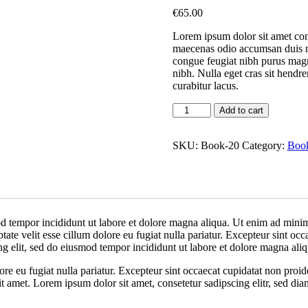
out of 5
€
65
.00
based on
customer
Lorem ipsum dolor sit amet conse
rating
maecenas odio accumsan duis nu
congue feugiat nibh purus magn
nibh. Nulla eget cras sit hendr
curabitur lacus.
Book
Add to cart
Demo
T
quantity
SKU:
Book-20
Category:
Boo
d tempor incididunt ut labore et dolore magna aliqua. Ut enim ad minim 
te velit esse cillum dolore eu fugiat nulla pariatur. Excepteur sint occa
ng elit, sed do eiusmod tempor incididunt ut labore et dolore magna al
lore eu fugiat nulla pariatur. Excepteur sint occaecat cupidatat non proid
it amet. Lorem ipsum dolor sit amet, consetetur sadipscing elitr, sed d