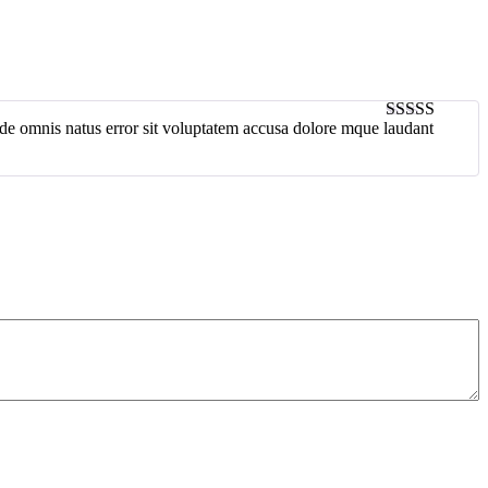
unde omnis natus error sit voluptatem accusa dolore mque laudant
4
out of 5