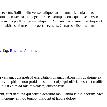
ctetur. Sollicitudin vel sed aliquet iaculis urna. Lacinia tellus
nc non facilisis. Eu eget ultricies volutpat consequat. Accumsan
a metus porttitor egestas aliquam. Aenean urna quam diam turpis et
erit habitasse fermentum egestas egestas. Cursus sociis duis diam
k
Tag:
Business Administration
veniam, quis nostrud exercitation ullamco laboris nisi ut aliquip ex
ecat cupidatat non proident, sunt in culpa qui officia deserunt mollit
iqua. Ut enim ad minim veniam, quis nostrud.
ent, sunt in culpa qui officia deserunt mollit anim id est laborum. Stet
iam nonumy eirmod tempor invidunt ut labore dolore.