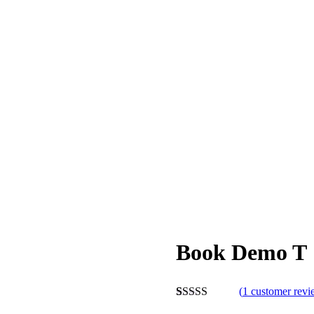
Book Demo T
(
1
customer revi
Rated
1
4.00