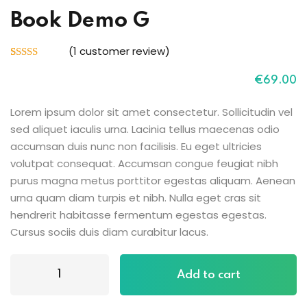
Sign up
Book Demo G
Already have an account?
Sign in
(
1
customer review)
Rated
1
5.00
out of 5
€
69
.00
based on
customer
rating
Lorem ipsum dolor sit amet consectetur. Sollicitudin vel
sed aliquet iaculis urna. Lacinia tellus maecenas odio
accumsan duis nunc non facilisis. Eu eget ultricies
volutpat consequat. Accumsan congue feugiat nibh
purus magna metus porttitor egestas aliquam. Aenean
urna quam diam turpis et nibh. Nulla eget cras sit
hendrerit habitasse fermentum egestas egestas.
Cursus sociis duis diam curabitur lacus.
Add to cart