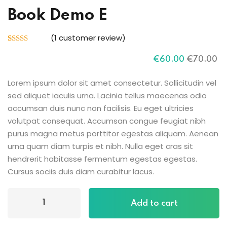
Sign up
Book Demo E
Already have an account?
Sign in
(
1
customer review)
Rated
1
5.00
out of 5
€
60
.00
€
70
.00
based on
customer
rating
Lorem ipsum dolor sit amet consectetur. Sollicitudin vel
sed aliquet iaculis urna. Lacinia tellus maecenas odio
accumsan duis nunc non facilisis. Eu eget ultricies
volutpat consequat. Accumsan congue feugiat nibh
purus magna metus porttitor egestas aliquam. Aenean
urna quam diam turpis et nibh. Nulla eget cras sit
hendrerit habitasse fermentum egestas egestas.
Cursus sociis duis diam curabitur lacus.
Add to cart