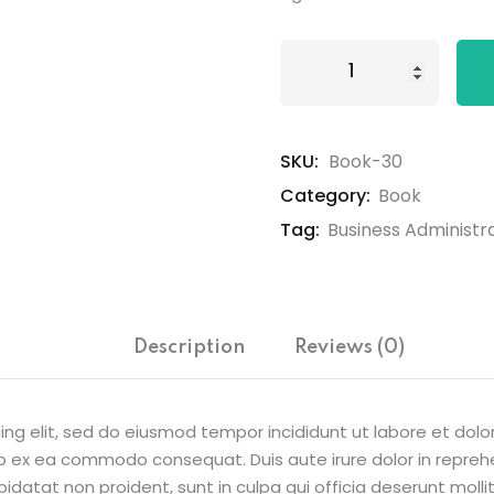
Book
Lost your password?
Remember me
D
quantity
SKU:
Book-30
Category:
Book
Tag:
Business Administr
Sign up
Already have an account?
Sign in
Description
Reviews (0)
ing elit, sed do eiusmod tempor incididunt ut labore et dol
uip ex ea commodo consequat. Duis aute irure dolor in reprehe
pidatat non proident, sunt in culpa qui officia deserunt molli