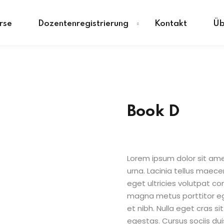
rse
Dozentenregistrierung
Kontakt
Üb
Sign in
Sign up
Book D
Sign in
Don’t have an account?
Sign up
Lorem ipsum dolor sit amet
urna. Lacinia tellus maece
eget ultricies volutpat 
magna metus porttitor e
et nibh. Nulla eget cras 
egestas. Cursus sociis dui