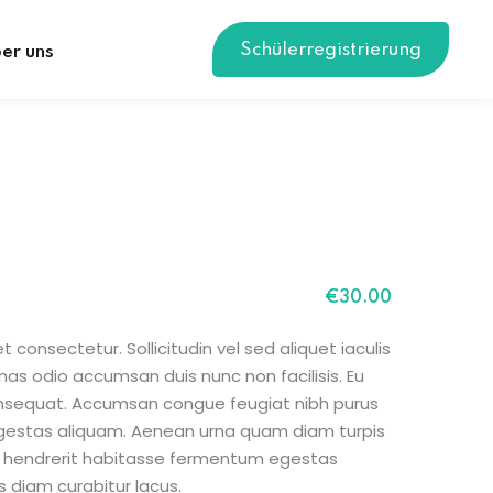
Schülerregistrierung
er uns
€
30
.00
 consectetur. Sollicitudin vel sed aliquet iaculis
nas odio accumsan duis nunc non facilisis. Eu
consequat. Accumsan congue feugiat nibh purus
gestas aliquam. Aenean urna quam diam turpis
sit hendrerit habitasse fermentum egestas
s diam curabitur lacus.