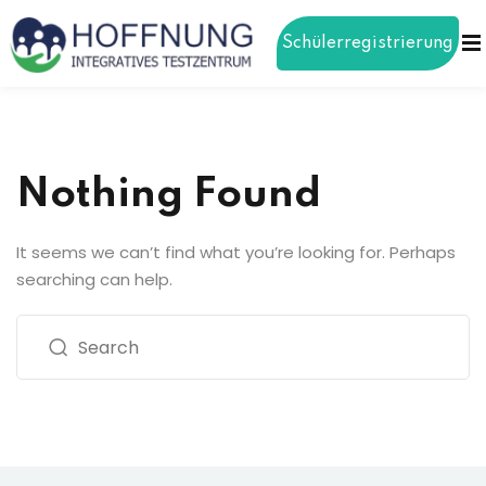
Schülerregistrierung
Sign in
Sign up
Sign in
Don’t have an account?
Sign up
Nothing Found
ierung
It seems we can’t find what you’re looking for. Perhaps
gen
searching can help.
Lost your password?
Remember me