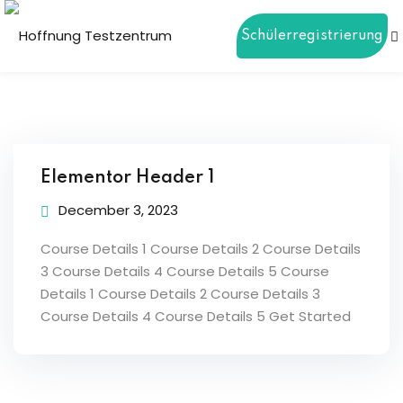
Schülerregistrierung
Sign in
Sign up
Sign in
Don’t have an account?
Sign up
ierung
Elementor Header 1
December 3, 2023
gen
Course Details 1 Course Details 2 Course Details
3 Course Details 4 Course Details 5 Course
Details 1 Course Details 2 Course Details 3
Lost your password?
Remember me
Course Details 4 Course Details 5 Get Started