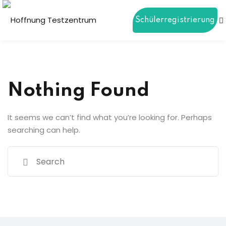
Schülerregistrierung
Sign in
Sign up
Sign in
Don’t have an account?
Sign up
Nothing Found
ierung
It seems we can’t find what you’re looking for. Perhaps
gen
searching can help.
Lost your password?
Remember me